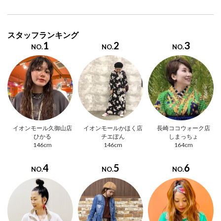
スタッフランキング
1
2
3
NO.
NO.
NO.
イオンモール久御山店
イオンモールかほく店
長崎ココウォーク店
ひかる
チエぽん
しまっちょ
146cm
146cm
164cm
4
5
6
NO.
NO.
NO.