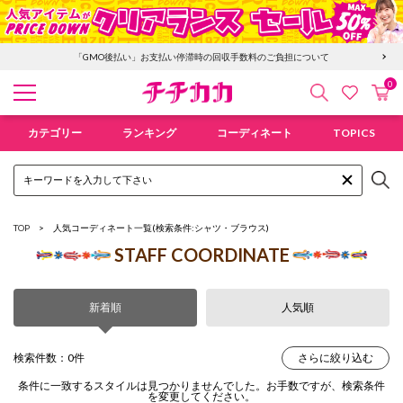
「GMO後払い」お支払い停滞時の回収手数料のご負担について
0
検索
カ
お気に入
チチカカ オンラインショップ
カテゴリー
ランキング
コーディネート
TOPICS
TOP
人気コーディネート一覧
(検索条件:シャツ・ブラウス)
STAFF COORDINATE
新着順
人気順
検索件数：0件
さらに絞り込む
条件に一致するスタイルは見つかりませんでした。お手数ですが、検索条件
を変更してください。