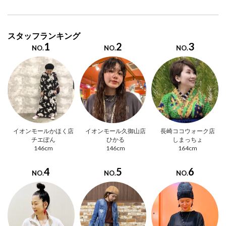
スタッフランキング
1
2
3
NO.
NO.
NO.
イオンモールかほく店
イオンモール久御山店
長崎ココウォーク店
チエぽん
ひかる
しまっちょ
146cm
146cm
164cm
4
5
6
NO.
NO.
NO.