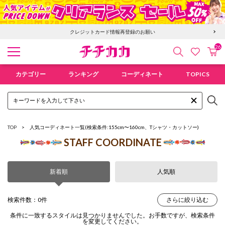
クレジットカード情報再登録のお願い
26
検索
カ
お気に入
チチカカ オンラインショップ
カテゴリー
ランキング
コーディネート
TOPICS
TOP
人気コーディネート一覧
(検索条件:155cm〜160cm、Tシャツ・カットソー)
STAFF COORDINATE
新着順
人気順
検索件数：0件
さらに絞り込む
条件に一致するスタイルは見つかりませんでした。お手数ですが、検索条件
を変更してください。