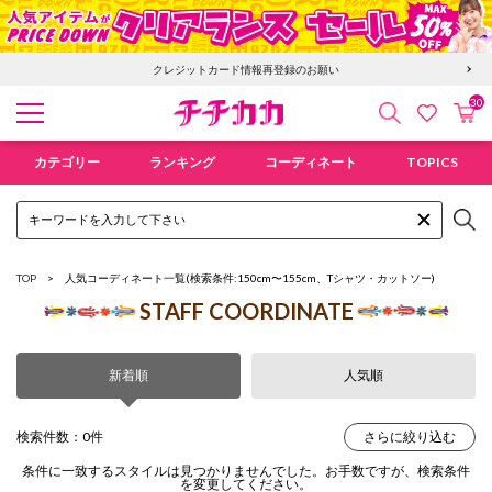
クレジットカード情報再登録のお願い
30
検索
カ
お気に入
チチカカ オンラインショップ
カテゴリー
ランキング
コーディネート
TOPICS
TOP
人気コーディネート一覧
(検索条件:150cm〜155cm、Tシャツ・カットソー)
STAFF COORDINATE
新着順
人気順
検索件数：0件
さらに絞り込む
条件に一致するスタイルは見つかりませんでした。お手数ですが、検索条件
を変更してください。