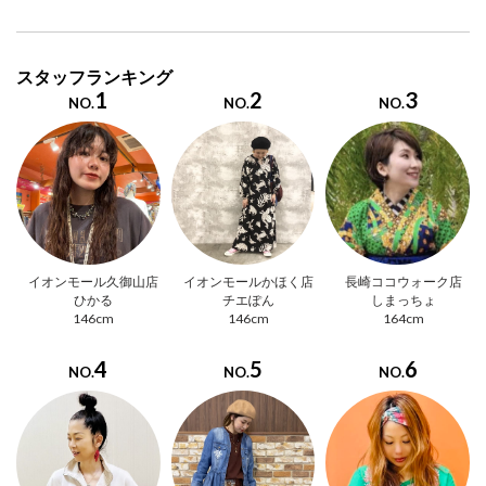
スタッフランキング
1
2
3
NO.
NO.
NO.
イオンモール久御山店
イオンモールかほく店
長崎ココウォーク店
ひかる
チエぽん
しまっちょ
146cm
146cm
164cm
4
5
6
NO.
NO.
NO.