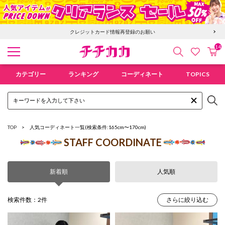
クレジットカード情報再登録のお願い
14
検索
カ
お気に入
チチカカ オンラインショップ
カテゴリー
ランキング
コーディネート
TOPICS
TOP
人気コーディネート一覧
(検索条件:165cm〜170cm)
STAFF COORDINATE
新着順
人気順
検索件数：2件
さらに絞り込む