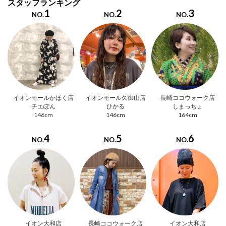
スタッフランキング
1
2
3
NO.
NO.
NO.
イオンモールかほく店
イオンモール久御山店
長崎ココウォーク店
チエぽん
ひかる
しまっちょ
146cm
146cm
164cm
4
5
6
NO.
NO.
NO.
イオン大和店
長崎ココウォーク店
イオン大和店