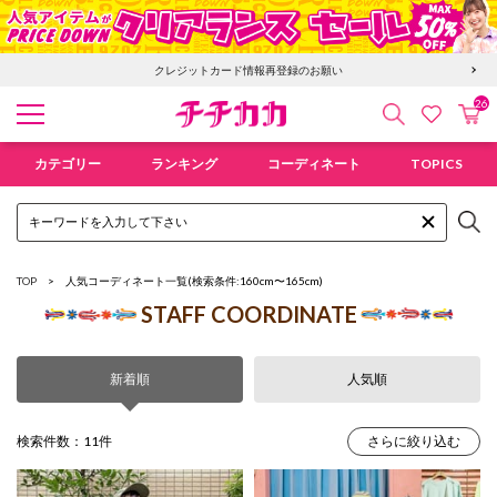
クレジットカード情報再登録のお願い
26
検索
カ
お気に入
チチカカ オンラインショップ
カテゴリー
ランキング
コーディネート
TOPICS
TOP
人気コーディネート一覧
(検索条件:160cm〜165cm)
STAFF COORDINATE
新着順
人気順
検索件数：11件
さらに絞り込む