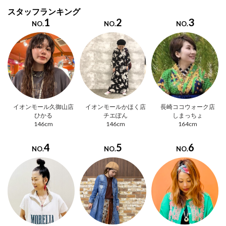
スタッフランキング
1
2
3
NO.
NO.
NO.
イオンモール久御山店
イオンモールかほく店
長崎ココウォーク店
ひかる
チエぽん
しまっちょ
146cm
146cm
164cm
4
5
6
NO.
NO.
NO.