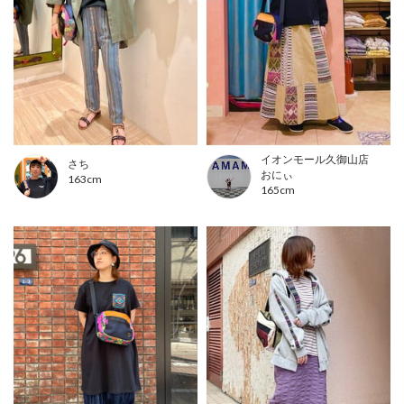
イオンモール久御山店
さち
おにぃ
163cm
165cm