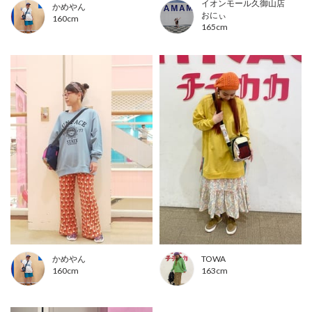
イオンモール久御山店
かめやん
おにぃ
160cm
165cm
かめやん
TOWA
160cm
163cm