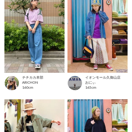
チチカカ本部
イオンモール久御山店
ARICHON
おにぃ
160cm
165cm