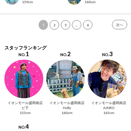
159cm
160cm
1
次へ
2
3
…
6
スタッフランキング
1
2
3
NO.
NO.
NO.
イオンモール盛岡南店
イオンモール盛岡南店
イオンモール盛岡南店
ピ子
Holly
JUNRO
153cm
160cm
165cm
4
NO.