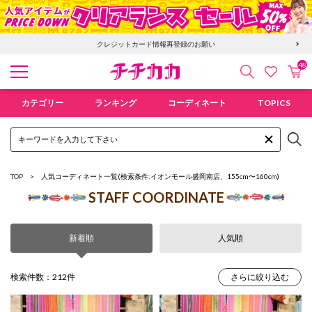
6,400円以上で送料無料！新規会員登録で300pt贈呈！
48
検索
カ
お気に入
チチカカ オンラインショップ
カテゴリー
ランキング
コーディネート
TOPICS
TOP
人気コーディネート一覧
(検索条件:イオンモール盛岡南店、155cm〜160cm)
STAFF COORDINATE
新着順
人気順
検索件数：212件
さらに絞り込む