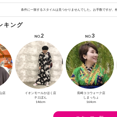
条件に一致するスタイルは見つかりませんでした。お手数ですが、
ンキング
2
3
NO.
NO.
山店
イオンモールかほく店
長崎ココウォーク店
チエぽん
しまっちょ
146cm
164cm