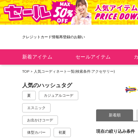
クレジットカード情報再登録のお願い
新着アイテム
セールアイテム
TOP
人気コーディネート一覧
(検索条件:アクセサリー)
人気のハッシュタグ
夏
カジュアルコーデ
エスニック
新着順
お出かけコーデ
現在の絞り込み条件
体型カバー
初夏