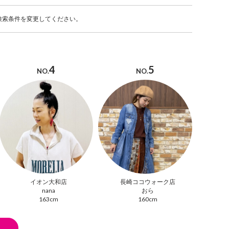
検索条件を変更してください。
4
5
NO.
NO.
イオン大和店
長崎ココウォーク店
nana
おら
163cm
160cm