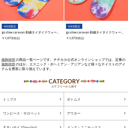
WEB限定
WEB限定
go slow caravan 刺繍タイダイクウォーターソックス【WEB限定】
go slow caravan 刺繍タイダイクウォーターソックス【WEB限定】
￥1,870
￥1,870
(税込)
(税込)
服飾雑貨
の商品一覧ページです。チチカカ公式オンラインショップでは、定番の
服飾雑貨
のほか、エスニック・ボヘミアン・アジアンなど様々なテイストのアイ
テムを豊富に取り揃えています。
CATEGORY
カテゴリーから探す
トップス
ボトムス
ワンピース・サロペット
アウター
大きいサイズ[mucho]
メンズ・ユニセックス