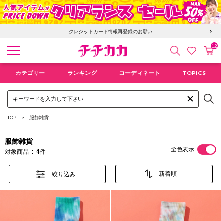
クレジットカード情報再登録のお願い
12
検索
カ
お気に入
チチカカ オンラインショップ
カテゴリー
ランキング
コーディネート
TOPICS
TOP
服飾雑貨
服飾雑貨
全色表示
4
対象商品
件
絞り込み