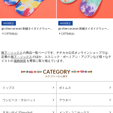
WEB限定
WEB限定
go slow caravan 刺繍タイダイクウォーターソックス【WEB限定】
go slow caravan 刺繍タイダイクウォーターソックス【WEB限定】
￥1,870
￥1,870
(税込)
(税込)
靴下・ソックス
の商品一覧ページです。チチカカ公式オンラインショップでは、
定番の
靴下・ソックス
のほか、エスニック・ボヘミアン・アジアンなど様々なテ
イストの
服飾雑貨
を豊富に取り揃えています。
CATEGORY
カテゴリーから探す
トップス
ボトムス
ワンピース・サロペット
アウター
大きいサイズ[mucho]
メンズ・ユニセックス