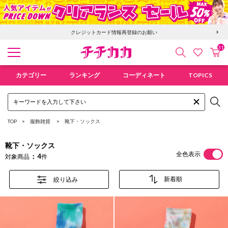
クレジットカード情報再登録のお願い
31
検索
カ
お気に入
チチカカ オンラインショップ
カテゴリー
ランキング
コーディネート
TOPICS
TOP
服飾雑貨
靴下・ソックス
靴下・ソックス
全色表示
4
対象商品
件
絞り込み