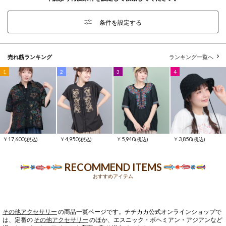
条件を設定する
売れ筋ランキング
ランキング一覧へ
1
2
3
4
￥17,600
￥4,950
￥5,940
￥3,850
(税込)
(税込)
(税込)
(税込)
RECOMMEND ITEMS
おすすめアイテム
その他アクセサリー
の商品一覧ページです。チチカカ公式オンラインショップで
は、定番の
その他アクセサリー
のほか、エスニック・ボヘミアン・アジアンなど