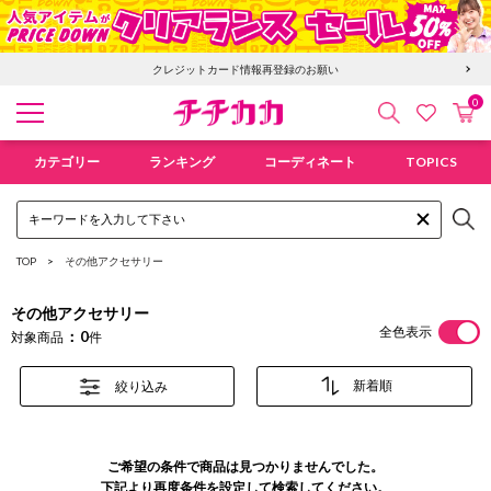
クレジットカード情報再登録のお願い
0
検索
カ
お気に入
チチカカ オンラインショップ
カテゴリー
ランキング
コーディネート
TOPICS
TOP
その他アクセサリー
その他アクセサリー
全色表示
0
対象商品
件
絞り込み
ご希望の条件で商品は見つかりませんでした。
下記より再度条件を設定して検索してください。