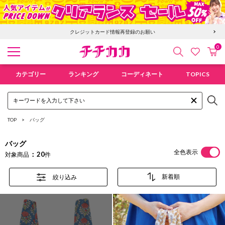
6,400円以上で送料無料！新規会員登録で300pt贈呈！
0
検索
カ
お気に入
チチカカ オンラインショップ
カテゴリー
ランキング
コーディネート
TOPICS
TOP
バッグ
バッグ
全色表示
20
対象商品
件
絞り込み