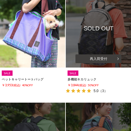
SOLD OUT
再入荷受付
SALE
SALE
ペットキャリートートバッグ
多機能キカリュック
￥3,953
￥3,844
(税込)
40%OFF
(税込)
50%OFF
5.0
（3）