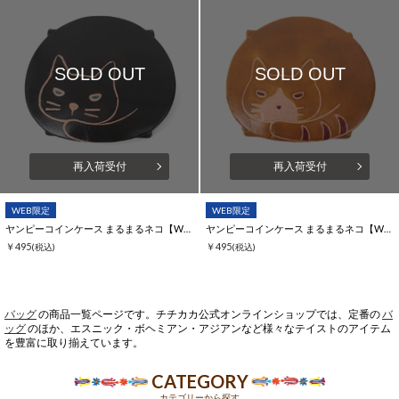
SOLD OUT
SOLD OUT
再入荷受付
再入荷受付
WEB限定
WEB限定
ヤンピーコインケース まるまるネコ【WEB限定】
ヤンピーコインケース まるまるネコ【WEB限定】
￥495
￥495
(税込)
(税込)
バッグ
の商品一覧ページです。チチカカ公式オンラインショップでは、定番の
バ
ッグ
のほか、エスニック・ボヘミアン・アジアンなど様々なテイストのアイテム
を豊富に取り揃えています。
CATEGORY
カテゴリーから探す