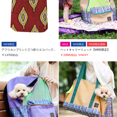
WEB限定
SALE
WEB限定
WEB限定価格
アフリカンプリント三つ折りエコバッグ【WEB限定】
ペットキャリーリュック【WEB限定】
￥1,650
￥3,844
(税込)
(税込)
50%OFF