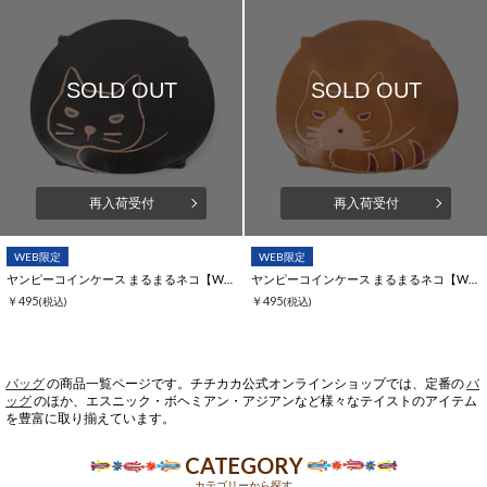
SOLD OUT
SOLD OUT
再入荷受付
再入荷受付
WEB限定
WEB限定
ヤンピーコインケース まるまるネコ【WEB限定】
ヤンピーコインケース まるまるネコ【WEB限定】
￥495
￥495
(税込)
(税込)
バッグ
の商品一覧ページです。チチカカ公式オンラインショップでは、定番の
バ
ッグ
のほか、エスニック・ボヘミアン・アジアンなど様々なテイストのアイテム
を豊富に取り揃えています。
CATEGORY
カテゴリーから探す