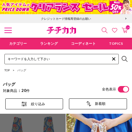
6,400円以上で送料無料！新規会員登録で300pt贈呈！
14
検索
カ
お気に入
チチカカ オンラインショップ
カテゴリー
ランキング
コーディネート
TOPICS
TOP
バッグ
バッグ
全色表示
20
対象商品
件
絞り込み