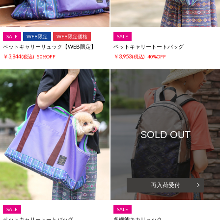
SALE
WEB限定
WEB限定価格
SALE
ペットキャリーリュック【WEB限定】
ペットキャリートートバッグ
￥3,844
￥3,953
(税込)
50%OFF
(税込)
40%OFF
SOLD OUT
再入荷受付
SALE
SALE
ペットキャリートートバッグ
多機能キカリュック