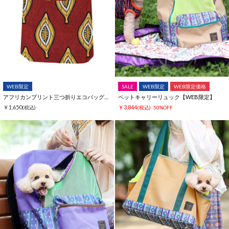
WEB限定
SALE
WEB限定
WEB限定価格
アフリカンプリント三つ折りエコバッグ【WEB限定】
ペットキャリーリュック【WEB限定】
￥1,650
￥3,844
(税込)
(税込)
50%OFF