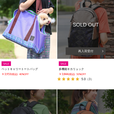
SOLD OUT
再入荷受付
SALE
SALE
ペットキャリートートバッグ
多機能キカリュック
￥3,953
￥3,844
(税込)
40%OFF
(税込)
50%OFF
5.0
（3）