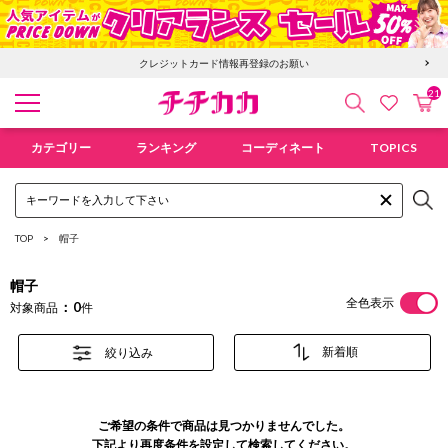
クレジットカード情報再登録のお願い
21
検索
カ
お気に入
チチカカ オンラインショップ
カテゴリー
ランキング
コーディネート
TOPICS
TOP
帽子
帽子
全色表示
0
対象商品
件
絞り込み
ご希望の条件で商品は見つかりませんでした。
下記より再度条件を設定して検索してください。