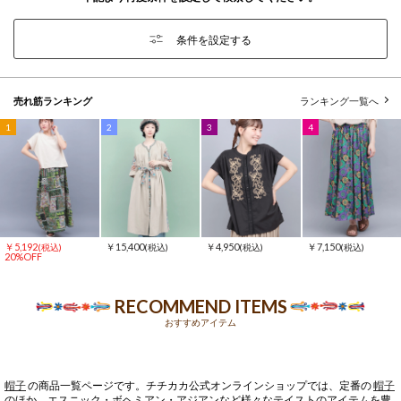
条件を設定する
売れ筋ランキング
ランキング一覧へ
1
2
3
4
￥5,192
￥15,400
￥4,950
￥7,150
(税込)
(税込)
(税込)
(税込)
20%OFF
RECOMMEND ITEMS
おすすめアイテム
帽子
の商品一覧ページです。チチカカ公式オンラインショップでは、定番の
帽子
のほか、エスニック・ボヘミアン・アジアンなど様々なテイストのアイテムを豊