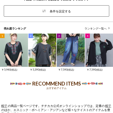
条件を設定する
売れ筋ランキング
ランキング一覧へ
1
2
3
4
￥5,940
￥5,390
￥7,590
￥7,590
(税込)
(税込)
(税込)
(税込)
RECOMMEND ITEMS
おすすめアイテム
帽子
の商品一覧ページです。チチカカ公式オンラインショップでは、定番の
帽子
のほか、エスニック・ボヘミアン・アジアンなど様々なテイストのアイテムを豊