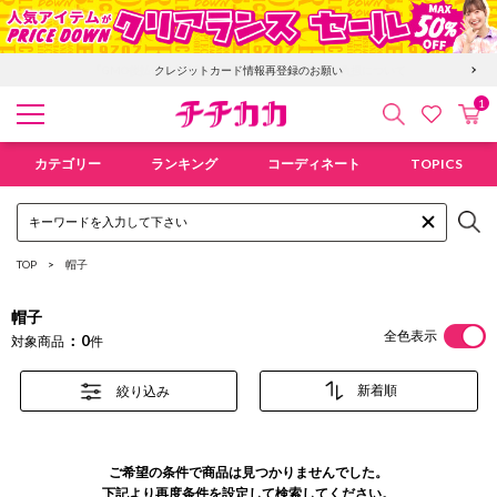
「GMO後払い」お支払い停滞時の回収手数料のご負担について
クレジットカード情報再登録のお願い
1
検索
カ
お気に入
チチカカ オンラインショップ
カテゴリー
ランキング
コーディネート
TOPICS
TOP
帽子
帽子
全色表示
0
対象商品
件
絞り込み
ご希望の条件で商品は見つかりませんでした。
下記より再度条件を設定して検索してください。