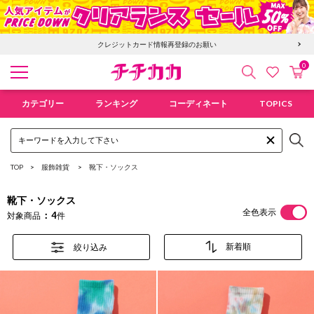
クレジットカード情報再登録のお願い
0
検索
カ
お気に入
チチカカ オンラインショップ
カテゴリー
ランキング
コーディネート
TOPICS
TOP
服飾雑貨
靴下・ソックス
靴下・ソックス
全色表示
4
対象商品
件
絞り込み