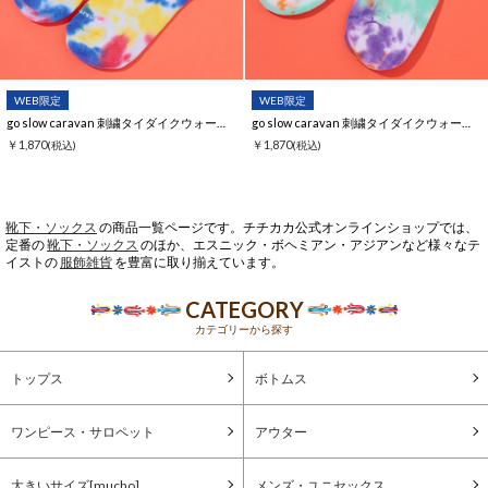
WEB限定
WEB限定
go slow caravan 刺繍タイダイクウォーターソックス【WEB限定】
go slow caravan 刺繍タイダイクウォーターソックス【WEB限定】
￥1,870
￥1,870
(税込)
(税込)
靴下・ソックス
の商品一覧ページです。チチカカ公式オンラインショップでは、
定番の
靴下・ソックス
のほか、エスニック・ボヘミアン・アジアンなど様々なテ
イストの
服飾雑貨
を豊富に取り揃えています。
CATEGORY
カテゴリーから探す
トップス
ボトムス
ワンピース・サロペット
アウター
大きいサイズ[mucho]
メンズ・ユニセックス