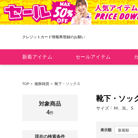
クレジットカード情報再登録のお願い
新着アイテム
セールアイテム
TOP
服飾雑貨
靴下・ソックス
靴下・ソッ
対象商品
サイズ
M、3L、S
4
件
表示順
現在の検索条件