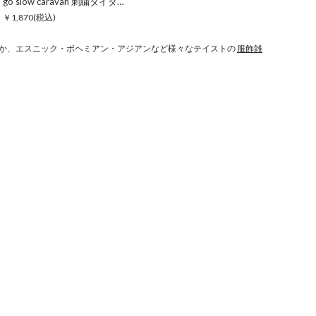
go slow caravan 刺繍タイダイクウォーターソックス【WEB限定】
￥1,870
(税込)
か、エスニック・ボヘミアン・アジアンなど様々なテイストの
服飾雑