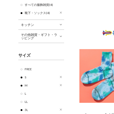
すべての服飾雑貨(4)
靴下・ソックス(4)
キッチン
その他雑貨・ギフト・ラ
ッピング
サイズ
FREE
S
M
L
LL
3L