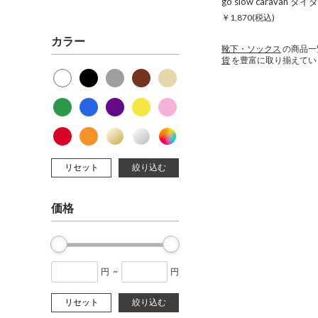
￥1,870
(税込)
カラー
靴下・ソックス
の商品一
貨
を豊富に取り揃えてい
リセット
絞り込む
価格
円
~
円
リセット
絞り込む