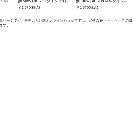
go slow caravan タイダイ刺繍クウォーターソックス
go slow caravan タイダイ刺繍クウォーターソックス
go slow caravan 刺繍タイダイクウォーターソックス【WEB限定】
￥1,870
(税込)
￥1,870
(税込)
覧ページです。チチカカ公式オンラインショップでは、定番の
靴下・ソックス
のほ
ます。