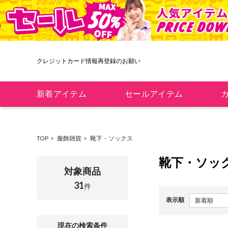
6,400円以上で送料無料！新規会員登録で300pt贈呈！
新着アイテム
セールアイテム
TOP
服飾雑貨
靴下・ソックス
靴下・ソッ
対象商品
31
件
表示順
現在の検索条件