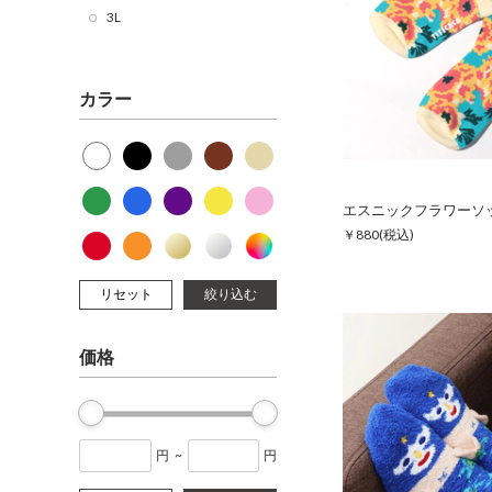
3L
カラー
エスニックフラワーソ
￥880
(税込)
リセット
絞り込む
価格
円
~
円