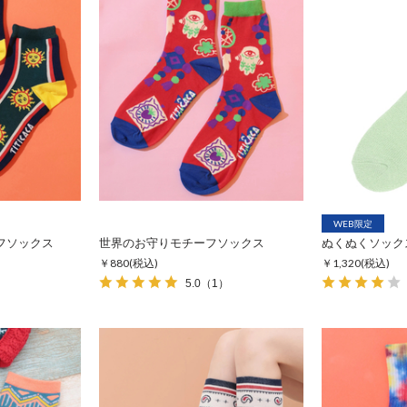
WEB限定
フソックス
世界のお守りモチーフソックス
ぬくぬくソック
￥880
(税込)
￥1,320
(税込)
5.0
（1）