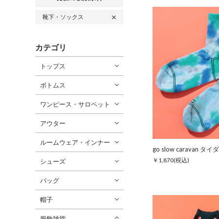
靴下・ソックス
カテゴリ
トップス
ボトムス
ワンピース・サロペット
アウター
ルームウェア・インナー
￥1,870
(税込)
シューズ
バッグ
帽子
服飾雑貨