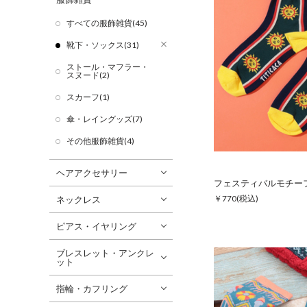
すべての服飾雑貨(45)
靴下・ソックス(31)
ストール・マフラー・
スヌード(2)
スカーフ(1)
傘・レイングッズ(7)
その他服飾雑貨(4)
ヘアアクセサリー
フェスティバルモチー
￥770
(税込)
ネックレス
ピアス・イヤリング
ブレスレット・アンクレ
ット
指輪・カフリング