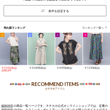
条件を設定する
売れ筋ランキング
ランキング一覧へ
1
2
3
4
￥5,192
￥15,400
￥4,950
￥7,150
(税込)
(税込)
(税込)
(税込)
20%OFF
RECOMMEND ITEMS
おすすめアイテム
服飾雑貨
の商品一覧ページです。チチカカ公式オンラインショップでは、定番の
服飾雑貨
のほか、エスニック・ボヘミアン・アジアンなど様々なテイストのアイ