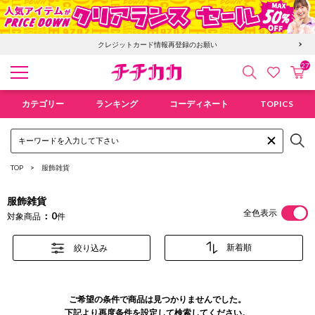
クレジットカード情報再登録のお願い
27
検索
カ
お気に入
チチカカ オンラインショップ
カテゴリー
ランキング
コーディネート
TOPICS
TOP
服飾雑貨
服飾雑貨
全色表示
0
対象商品
件
絞り込み
ご希望の条件で商品は見つかりませんでした。
下記より再度条件を設定して検索してください。