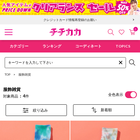
クレジットカード情報再登録のお願い
0
検索
カ
お気に入
チチカカ オンラインショップ
カテゴリー
ランキング
コーディネート
TOPICS
TOP
服飾雑貨
服飾雑貨
全色表示
4
対象商品
件
絞り込み