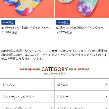
WEB限定
WEB限定
go slow caravan 刺繍タイダイクウォーターソックス【WEB限定】
go slow caravan 刺繍タイダイクウォーターソックス【WEB限定】
￥1,870
￥1,870
(税込)
(税込)
服飾雑貨
の商品一覧ページです。チチカカ公式オンラインショップでは、定番の
服飾雑貨
のほか、エスニック・ボヘミアン・アジアンなど様々なテイストのアイ
テムを豊富に取り揃えています。
CATEGORY
カテゴリーから探す
トップス
ボトムス
ワンピース・サロペット
アウター
大きいサイズ[mucho]
メンズ・ユニセックス