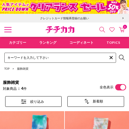
クレジットカード情報再登録のお願い
0
検索
カ
お気に入
チチカカ オンラインショップ
カテゴリー
ランキング
コーディネート
TOPICS
TOP
服飾雑貨
服飾雑貨
全色表示
4
対象商品
件
絞り込み