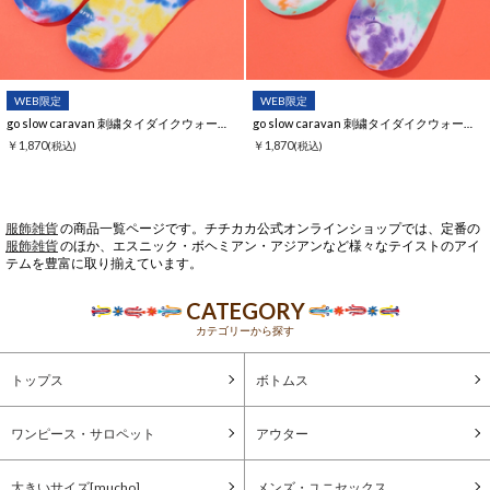
WEB限定
WEB限定
go slow caravan 刺繍タイダイクウォーターソックス【WEB限定】
go slow caravan 刺繍タイダイクウォーターソックス【WEB限定】
￥1,870
￥1,870
(税込)
(税込)
服飾雑貨
の商品一覧ページです。チチカカ公式オンラインショップでは、定番の
服飾雑貨
のほか、エスニック・ボヘミアン・アジアンなど様々なテイストのアイ
テムを豊富に取り揃えています。
CATEGORY
カテゴリーから探す
トップス
ボトムス
ワンピース・サロペット
アウター
大きいサイズ[mucho]
メンズ・ユニセックス