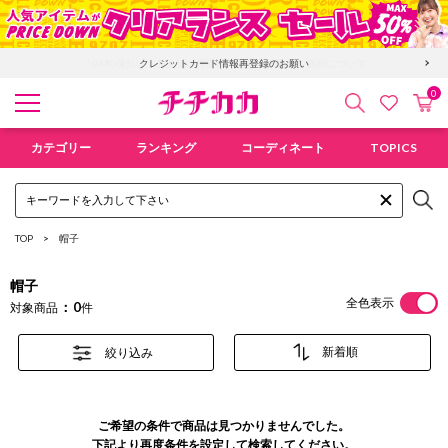
「GMO後払い」お支払い停滞時の回収手数料のご負担について
クレジットカード情報再登録のお願い
0
検索
カ
お気に入
チチカカ オンラインショップ
カテゴリー
ランキング
コーディネート
TOPICS
TOP
帽子
帽子
全色表示
0
対象商品
件
絞り込み
ご希望の条件で商品は見つかりませんでした。
下記より再度条件を設定して検索してください。