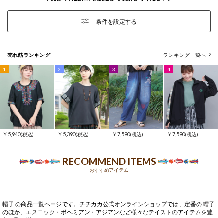
条件を設定する
売れ筋ランキング
ランキング一覧へ
1
2
3
4
￥5,940
￥5,390
￥7,590
￥7,590
(税込)
(税込)
(税込)
(税込)
RECOMMEND ITEMS
おすすめアイテム
帽子
の商品一覧ページです。チチカカ公式オンラインショップでは、定番の
帽子
のほか、エスニック・ボヘミアン・アジアンなど様々なテイストのアイテムを豊