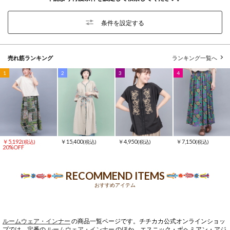
条件を設定する
売れ筋ランキング
ランキング一覧へ
1
2
3
4
￥5,192
￥15,400
￥4,950
￥7,150
(税込)
(税込)
(税込)
(税込)
20%OFF
RECOMMEND ITEMS
おすすめアイテム
ルームウェア・インナー
の商品一覧ページです。チチカカ公式オンラインショッ
プでは、定番の
ルームウェア・インナー
のほか、エスニック・ボヘミアン・アジ