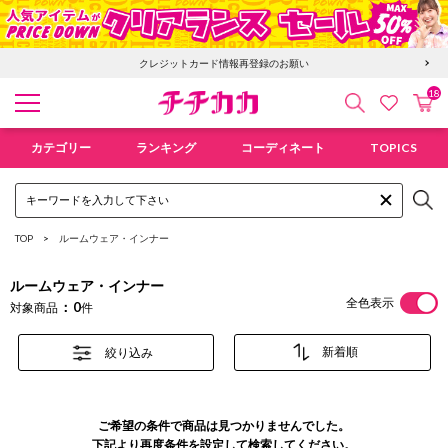
クレジットカード情報再登録のお願い
18
検索
カ
お気に入
チチカカ オンラインショップ
カテゴリー
ランキング
コーディネート
TOPICS
TOP
ルームウェア・インナー
ルームウェア・インナー
全色表示
0
対象商品
件
絞り込み
ご希望の条件で商品は見つかりませんでした。
下記より再度条件を設定して検索してください。