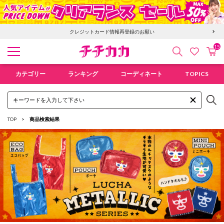
クレジットカード情報再登録のお願い
15
検索
カ
お気に入
チチカカ オンラインショップ
カテゴリー
ランキング
コーディネート
TOPICS
TOP
商品検索結果