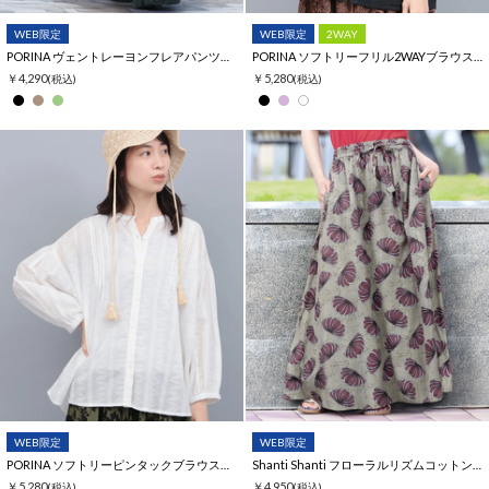
WEB限定
WEB限定
2WAY
PORINA ヴェントレーヨンフレアパンツ【WEB限定】
PORINA ソフトリーフリル2WAYブラウス【WEB限定】
￥4,290
￥5,280
(税込)
(税込)
WEB限定
WEB限定
PORINA ソフトリーピンタックブラウス【WEB限定】
Shanti Shanti フローラルリズムコットンスカート【WEB限定】
￥5,280
￥4,950
(税込)
(税込)