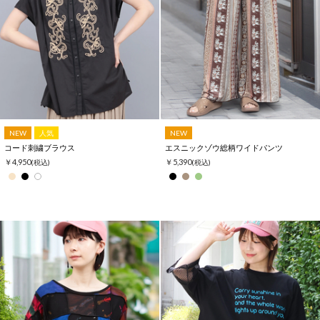
NEW
人気
NEW
コード刺繍ブラウス
エスニックゾウ総柄ワイドパンツ
￥4,950
￥5,390
(税込)
(税込)