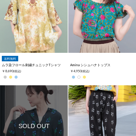
送料無料
ムラ染フロール刺繍チュニックTシャツ
Amina シシュハナトップス
￥8,690
￥4,950
(税込)
(税込)
SOLD OUT