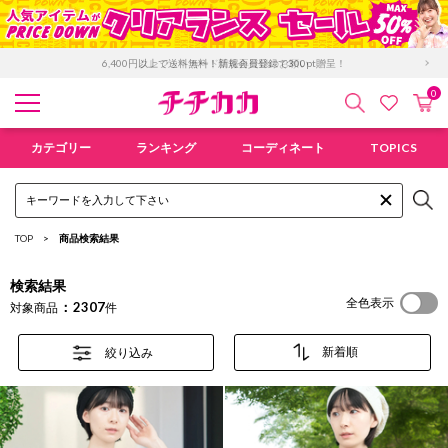
「GMO後払い」お支払い停滞時の回収手数料のご負担について
0
検索
カ
お気に入
チチカカ オンラインショップ
カテゴリー
ランキング
コーディネート
TOPICS
TOP
商品検索結果
検索結果
全色表示
2307
対象商品
件
絞り込み