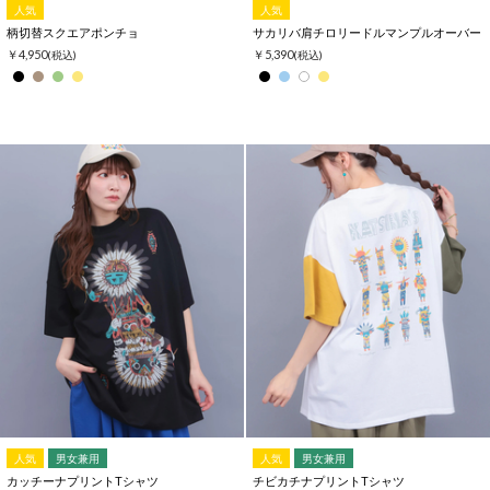
人気
人気
柄切替スクエアポンチョ
サカリバ肩チロリードルマンプルオーバー
￥4,950
￥5,390
(税込)
(税込)
人気
男女兼用
人気
男女兼用
カッチーナプリントTシャツ
チビカチナプリントTシャツ