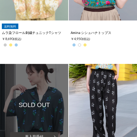
送料無料
ムラ染フロール刺繍チュニックTシャツ
Amina シシュハナトップス
￥8,690
￥4,950
(税込)
(税込)
SOLD OUT
再入荷受付