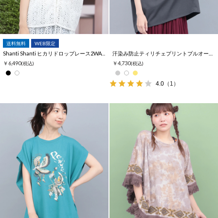
送料無料
WEB限定
Shanti Shanti ヒカリドロップレース2WAYブラウス【WEB限定】
汗染み防止ティリチェプリントプルオーバー
￥6,490
￥4,730
(税込)
(税込)
4.0
（1）