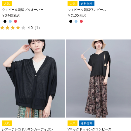
人気
人気
送料無料
ウィピール刺繍プルオーバー
ウィピール刺繍ワンピース
￥5,940
￥7,150
(税込)
(税込)
4.0
（1）
人気
人気
送料無料
シアーテレコドルマンカーディガン
Vネックドッキングワンピース