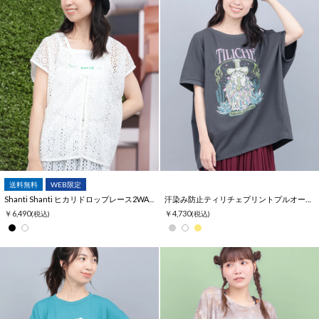
送料無料
WEB限定
Shanti Shanti ヒカリドロップレース2WAYブラウス【WEB限定】
汗染み防止ティリチェプリントプルオーバー
￥6,490
￥4,730
(税込)
(税込)