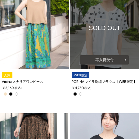
SOLD OUT
再入荷受付
人気
WEB限定
Amina スナリアワンピース
PORINA マイラ刺繍ブラウス【WEB限定】
￥6,160
￥4,730
(税込)
(税込)