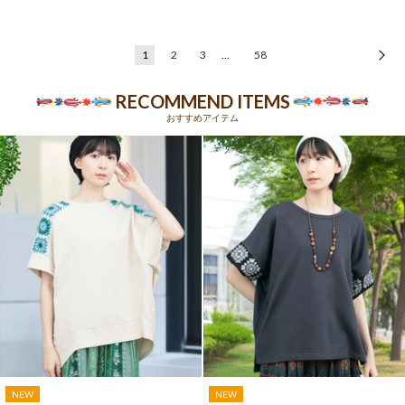
1
2
3
…
58
次
RECOMMEND ITEMS
おすすめアイテム
NEW
NEW