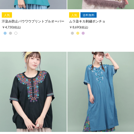
人気
人気
送料無料
汗染み防止パウワウプリントプルオーバー
ムラ染キカ刺繍ポンチョ
￥4,730
￥8,690
(税込)
(税込)