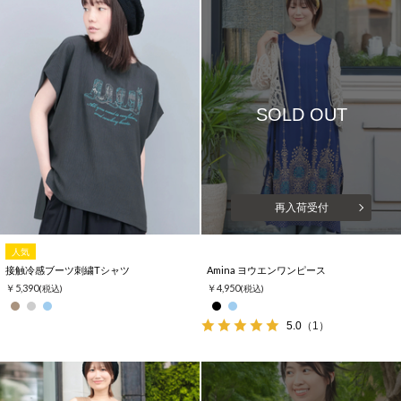
SOLD OUT
再入荷受付
人気
接触冷感ブーツ刺繍Tシャツ
Amina ヨウエンワンピース
￥5,390
￥4,950
(税込)
(税込)
5.0
（1）