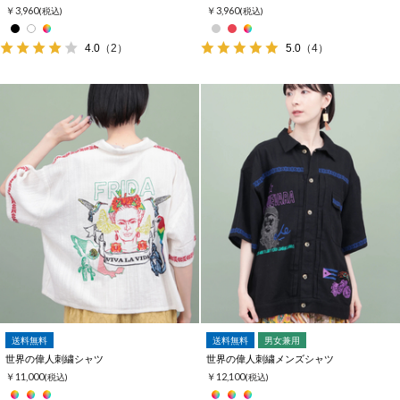
￥3,960
￥3,960
(税込)
(税込)
4.0
（2）
5.0
（4）
送料無料
送料無料
男女兼用
世界の偉人刺繍シャツ
世界の偉人刺繍メンズシャツ
￥11,000
￥12,100
(税込)
(税込)