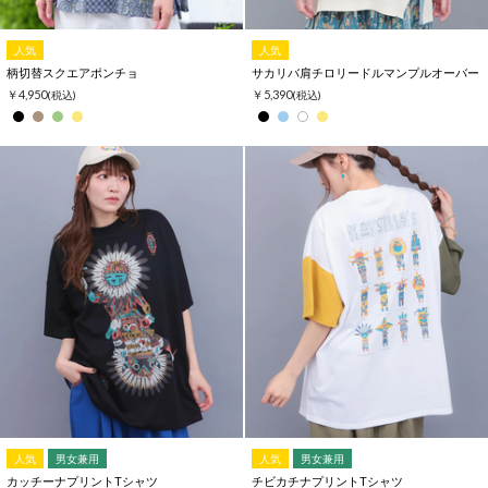
人気
人気
柄切替スクエアポンチョ
サカリバ肩チロリードルマンプルオーバー
￥4,950
￥5,390
(税込)
(税込)
人気
男女兼用
人気
男女兼用
カッチーナプリントTシャツ
チビカチナプリントTシャツ