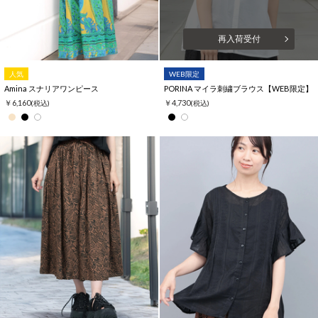
再入荷受付
人気
WEB限定
Amina スナリアワンピース
PORINA マイラ刺繍ブラウス【WEB限定】
￥6,160
￥4,730
(税込)
(税込)