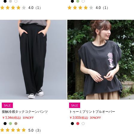
4.0
（1）
4.0
（1）
SALE
SALE
接触冷感タックコクーンパンツ
トゥーミプリントプルオーバー
￥5,346
￥3,003
(税込)
10%OFF
(税込)
30%OFF
5.0
（3）