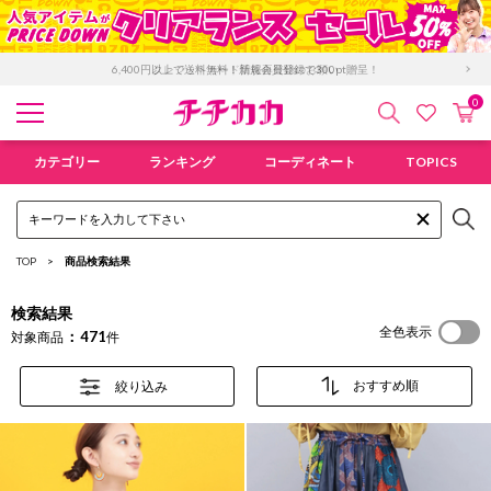
「GMO後払い」お支払い停滞時の回収手数料のご負担について
0
検索
カ
お気に入
チチカカ オンラインショップ
カテゴリー
ランキング
コーディネート
TOPICS
TOP
商品検索結果
検索結果
全色表示
471
対象商品
件
絞り込み