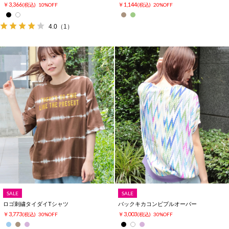
￥3,366
￥1,144
(税込)
10%OFF
(税込)
20%OFF
4.0
（1）
SALE
SALE
ロゴ刺繍タイダイTシャツ
バックキカコンビプルオーバー
￥3,773
￥3,003
(税込)
30%OFF
(税込)
30%OFF