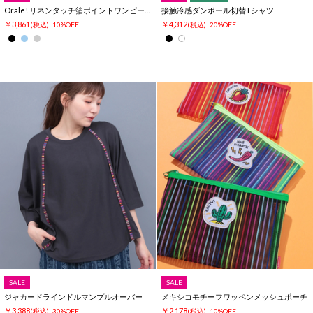
Orale! リネンタッチ箔ポイントワンピース
接触冷感ダンボール切替Tシャツ
￥3,861
￥4,312
(税込)
10%OFF
(税込)
20%OFF
SALE
SALE
ジャカードラインドルマンプルオーバー
メキシコモチーフワッペンメッシュポーチ
￥3,388
￥2,178
(税込)
30%OFF
(税込)
10%OFF