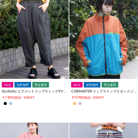
SALE
送料無料
男女兼用
SALE
送料無料
男女兼用
Duckster ピグメントリップストップ3マイルパンツ
COBMASTER リップストップスタンドジャケット
￥7,821
￥9,702
(税込)
10%OFF
(税込)
10%OFF