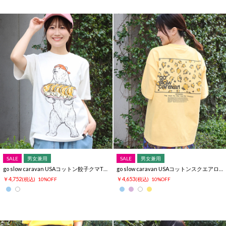
SALE
男女兼用
SALE
男女兼用
go slow caravan USAコットン餃子クマTシャツ
go slow caravan USAコットンスクエアロゴバックプリントTシャツ
￥4,752
￥4,653
(税込)
10%OFF
(税込)
10%OFF