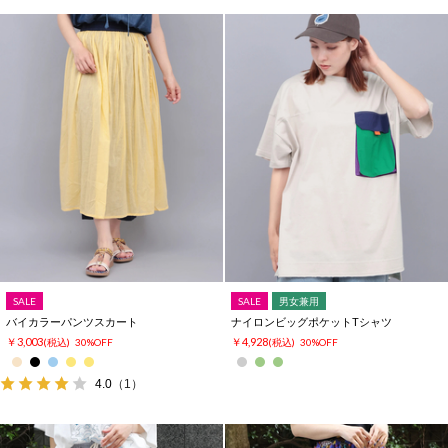
SALE
SALE
男女兼用
バイカラーパンツスカート
ナイロンビッグポケットTシャツ
￥3,003
￥4,928
(税込)
30%OFF
(税込)
30%OFF
4.0
（1）