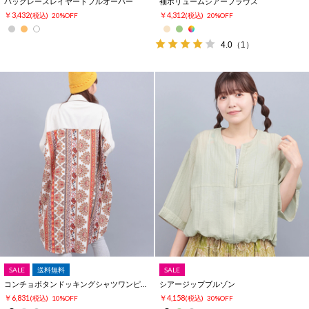
バックレースレイヤードプルオーバー
袖ボリュームシアーブラウス
￥3,432
￥4,312
(税込)
20%OFF
(税込)
20%OFF
4.0
（1）
SALE
送料無料
SALE
コンチョボタンドッキングシャツワンピース
シアージップブルゾン
￥6,831
￥4,158
(税込)
10%OFF
(税込)
30%OFF