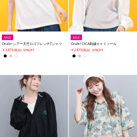
SALE
SALE
Orale! シアー天竺ロゴフレンチTシャツ
Orale! CICA刺繍キャミソール
￥2,871
￥2,475
(税込)
10%OFF
(税込)
10%OFF