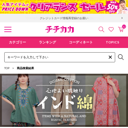
「GMO後払い」お支払い停滞時の回収手数料のご負担について
クレジットカード情報再登録のお願い
32
検索
カ
お気に入
チチカカ オンラインショップ
カテゴリー
ランキング
コーディネート
TOPICS
TOP
商品検索結果