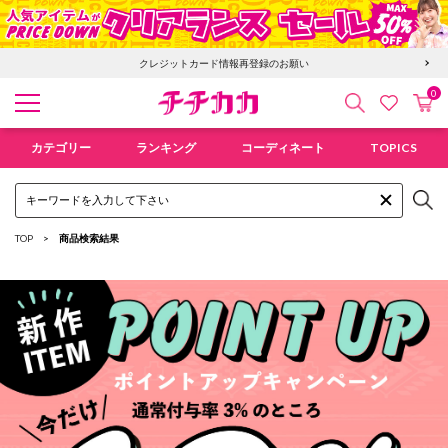
クレジットカード情報再登録のお願い
0
検索
カ
お気に入
チチカカ オンラインショップ
カテゴリー
ランキング
コーディネート
TOPICS
TOP
商品検索結果